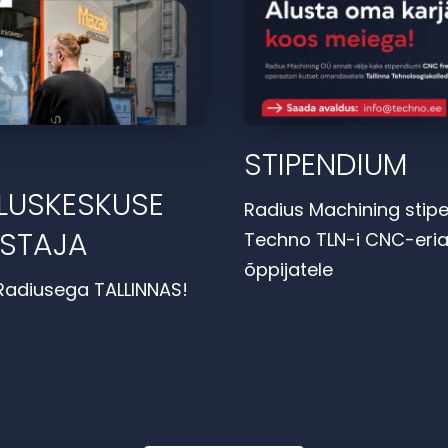
STIPENDIUM
LUSKESKUSE
Radius Machining stip
ISTAJA
Techno TLN-i CNC-eria
õppijatele
m Radiusega TALLINNAS!