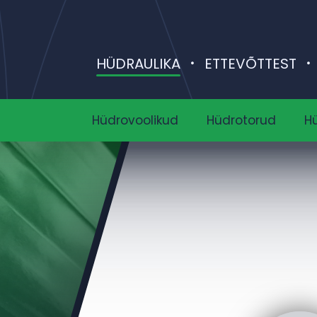
HÜDRAULIKA
ETTEVÕTTEST
Hüdrovoolikud
Hüdrotorud
H