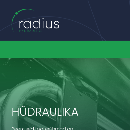
HÜDRAULIKA
Peamised tooterühmad on