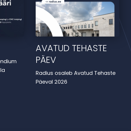
AVATUD TEHASTE
PÄEV
endium
la
Radius osaleb Avatud Tehaste
Päeval 2026