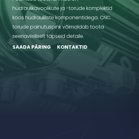
hüdraulikavoolikute ja -torude komplektid
koos hüdrauliliste komponentidega. CNC
torude painutuspink võimaldab toota
seeriaviisiliselt täpseid detaile.
SAADA PÄRING
KONTAKTID