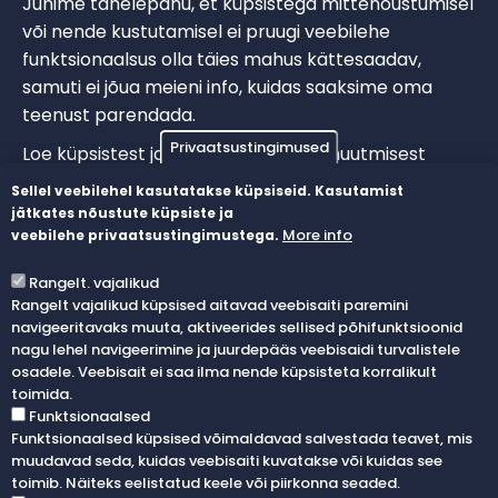
Juhime tähelepanu, et küpsistega mittenõustumisel
või nende kustutamisel ei pruugi veebilehe
funktsionaalsus olla täies mahus kättesaadav,
samuti ei jõua meieni info, kuidas saaksime oma
teenust parendada.
Privaatsustingimused
Loe küpsistest ja brauseri seadete muutmisest
täpsemalt
https://www.aboutcookies.org.uk
.
Sellel veebilehel kasutatakse küpsiseid. Kasutamist
jätkates nõustute küpsiste ja
Radius Machining OÜ-l on õigus küpsiste kasutamise
More info
veebilehe privaatsustingimustega.
eeskirja igal ajal muuta. Kasutajal on võimalik
uuendatud eeskirjaga tutvuda veebilehe radius.ee
Rangelt. vajalikud
vahendusel.
Rangelt vajalikud küpsised aitavad veebisaiti paremini
navigeeritavaks muuta, aktiveerides sellised põhifunktsioonid
nagu lehel navigeerimine ja juurdepääs veebisaidi turvalistele
osadele. Veebisait ei saa ilma nende küpsisteta korralikult
toimida.
Funktsionaalsed
Funktsionaalsed küpsised võimaldavad salvestada teavet, mis
muudavad seda, kuidas veebisaiti kuvatakse või kuidas see
info@radius.ee
toimib. Näiteks eelistatud keele või piirkonna seaded.