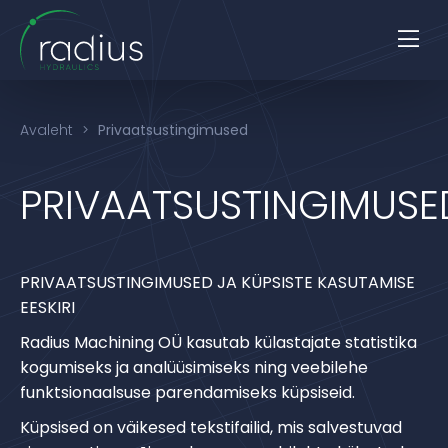
ENG
FIN
DE
Avaleht
Privaatsustingimused
HÜDRAULIKA
PRIVAATSUSTINGIMUSE
ETTEVÕTTEST
UUDISED
PRIVAATSUSTINGIMUSED JA KÜPSISTE KASUTAMISE
KONTAKTID
EESKIRI
Radius Machining OÜ kasutab külastajate statistika
kogumiseks ja analüüsimiseks ning veebilehe
funktsionaalsuse parendamiseks küpsiseid.
Küpsised on väikesed tekstifailid, mis salvestuvad