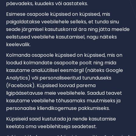
päevadeks, kuudeks või aastateks.
Esimese osapoole küpsised on küpsised, mis
paigaldatakse veebilehele selleks, et tunda sinu
seade järgmisel kasutuskorral ära ning jätta meelde
eelistused veebilehe kasutamisel, nagu näiteks
keelevalik.
Kolmanda osapoole küpsised on küpsised, mis on
loodud kolmandate osapoolte poolt ning mida
kasutame analüütilisel eesmärgil (näiteks Google
Analytics) või personaliseeritud turunduseks
(Facebook). Küpsised loovad parema
ligipääsetavuse meie veebilehele. Saadud teavet
kasutame veebilehe tõhusamaks muutmiseks ja
personaalse kliendikogemuse pakkumiseks.
Küpsiseid saad kustutada ja nende kasutamise
keelata oma veebilehitseja seadetest.