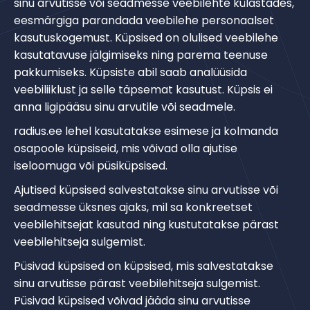
sinu arvutisse või seadmesse veebilehte külastades,
eesmärgiga parandada veebilehe personaalset
kasutuskogemust. Küpsised on olulised veebilehe
kasutatavuse jälgimiseks ning parema teenuse
pakkumiseks. Küpsiste abil saab analüüsida
veebiliiklust ja selle täpsemat kasutust. Küpsis ei
anna ligipääsu sinu arvutile või seadmele.
radius.ee lehel kasutatakse esimese ja kolmanda
osapoole küpsiseid, mis võivad olla ajutise
iseloomuga või püsiküpsised.
Ajutised küpsised salvestatakse sinu arvutisse või
seadmesse üksnes ajaks, mil sa konkreetset
veebilehitsejat kasutad ning kustutatakse pärast
veebilehitseja sulgemist.
Püsivad küpsised on küpsised, mis salvestatakse
sinu arvutisse pärast veebilehitseja sulgemist.
Püsivad küpsised võivad jääda sinu arvutisse